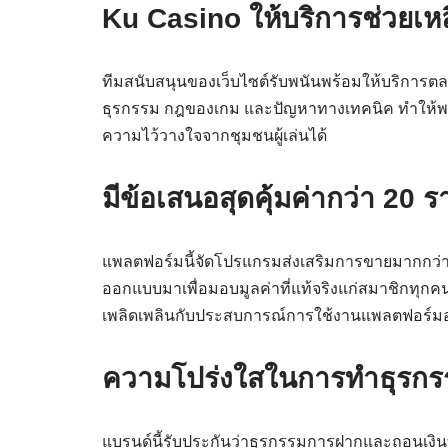
Ku Casino ให้บริการช่วยเห
ทีมสนับสนุนของเว็บไซต์รับพนันพร้อมให้บริการต
ธุรกรรม กฎของเกม และปัญหาทางเทคนิค ทำให้พวกเข
ความไว้วางใจจากชุมชนผู้เล่นได้
มีข้อเสนอสุดคุ้มค่ากว่า 20 
แพลตฟอร์มนี้จัดโปรแกรมส่งเสริมการขายมากกว่า
ออกแบบมาเพื่อมอบมูลค่าที่แท้จริงแก่สมาชิกทุกคน 
เพลิดเพลินกับประสบการณ์การใช้งานแพลตฟอร์มอ
ความโปร่งใสในการทำธุรกรร
แบรนด์นี้รับประกันว่าธุรกรรมการฝากและถอนเงิน