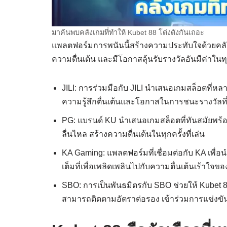
มาค้นพบคลังเกมที่ทำให้ Kubet 88 โด่งดังกันเถอะ
แพลตฟอร์มการพนันนี้สร้างความประทับใจด้วยคลัง
ความตื่นเต้น และมีโอกาสลุ้นรับรางวัลอันมีค่าใน
JILI: การร่วมมือกับ JILI นำเสนอเกมสล็อตที่หล
ความรู้สึกตื่นเต้นและโอกาสในการชนะรางวัลที
PG: แบรนด์ KU นำเสนอเกมสล็อตที่ทันสมัยพร้
ลื่นไหล สร้างความตื่นเต้นในทุกครั้งที่เล่น
KA Gaming: แพลตฟอร์มที่เชื่อมต่อกับ KA เพ
เต็มที่เพื่อเพลิดเพลินไปกับความตื่นเต้นเร้าใจข
SBO: การเป็นพันธมิตรกับ SBO ช่วยให้ Kubet 8
สามารถติดตามอัตราต่อรอง เข้าร่วมการแข่งขันที