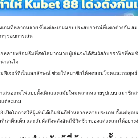
เกมที่หลากหลาย ซึ่งแต่ละเกมมอบประสบการณ์ที่แตกต่างกัน สมา
ทุกๆ รอบการเล่น
ากหลายพร้อมธีมที่สดใสมากมาย ผู้เล่นจะได้สัมผัสกับกราฟิกที่คมช
่น่าสนใจ
อมฟีเจอร์ที่เป็นเอกลักษณ์ ช่วยให้สมาชิกได้ทดสอบโชคและกลยุ
ื่อนำเสนอเกมไพ่แบบดั้งเดิมและสมัยใหม่หลากหลายรูปแบบ สมาชิ
องแต่ละเกม
8 เปิดโอกาสให้ผู้เล่นได้เดิมพันกีฬาหลากหลายประเภท ตั้งแต่ฟุตบ
่น่าตื่นเต้น และสัมผัสถึงพลังอันมีชีวิตชีวาของแต่ละเกมได้อย่าง