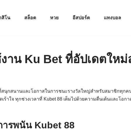
าสิโน
สล็อต
หวย
อีสปอร์ต
แทงบอล
้งาน Ku Bet ที่อัปเดตใหม่ล
ี่สนุกสนานและโอกาสในการชนะรางวัลใหญ่สำหรับสมาชิกทุกคน
ุดเร้าใจ ทุกช่วงเวลาที่ Kubet 88 เต็มไปด้วยความตื่นเต้นและโอ
ารพนัน Kubet 88