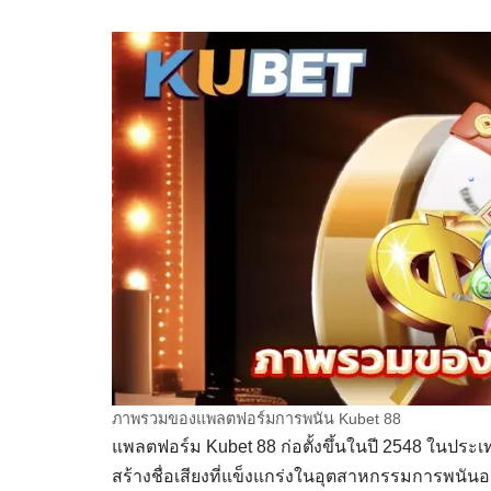
ภาพรวมของแพลตฟอร์มการพนัน Kubet 88
แพลตฟอร์ม Kubet 88 ก่อตั้งขึ้นในปี 2548 ในประ
สร้างชื่อเสียงที่แข็งแกร่งในอุตสาหกรรมการพนันอ