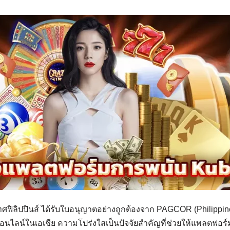
เทศฟิลิปปินส์ ได้รับใบอนุญาตอย่างถูกต้องจาก PAGCOR (Philipp
อนไลน์ในเอเชีย ความโปร่งใสเป็นปัจจัยสำคัญที่ช่วยให้แพลตฟอร์ม