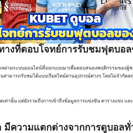
งทางที่ตอบโจทย์การรับชมฟุตบอ
ลผ่านระบบออนไลน์ที่ออกแบบมาเพื่อตอบสนองพฤติกรรมของผู้ชม
งานสามารถรับชมได้แบบเรียลไทม์ผ่านอุปกรณ์ต่างๆ โดยไม่จำกัดสถ
ท่านั้น แต่ยังรวมถึงการเข้าถึงข้อมูลการแข่งขัน ตารางแข่ง และรา
ล มีความแตกต่างจากการดูบอลทั่