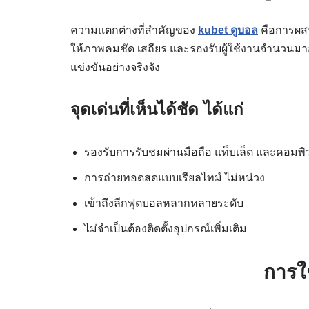
ความแตกต่างที่สำคัญของ
kubet ดูบอล
คือการผสา
ให้ภาพคมชัด เสถียร และรองรับผู้ใช้งานจำนวนมากใ
แข่งขันอย่างจริงจัง
จุดเด่นที่เห็นได้ชัด ได้แก่
รองรับการรับชมผ่านมือถือ แท็บเล็ต และคอมพิ
การถ่ายทอดสดแบบเรียลไทม์ ไม่หน่วง
เข้าถึงลีกฟุตบอลหลากหลายระดับ
ไม่จำเป็นต้องติดตั้งอุปกรณ์เพิ่มเติม
การใ