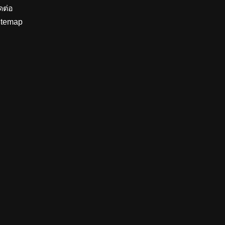
ดต่อ
itemap