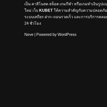
เป็น คาสิโนสด สล็อต เกมกีฬา หรือเกมทำเงินรูปแ
ใหม่ เว็บ
KUBET
ให้ความสำคัญกับความปลอดภัย
ระบบเสถียร ฝาก–ถอนรวดเร็ว และการบริการตลอ
24 ชั่วโมง
Neve
| Powered by
WordPress